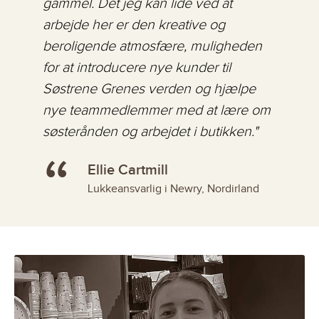
gammel. Det jeg kan lide ved at
holdånd. Også fordi jeg elsker de
hvordan kunderne altid forlader
arbejde her er den kreative og
smukke produkter, der har fokus på
butikken glade og smilende. Jeg nyder
beroligende atmosfære, muligheden
bæredygtighed."
også Søsterånden blandt mine
for at introducere nye kunder til
kollegaer."
“
Julia Browne
Søstrene Grenes verden og hjælpe
“
Lukkeansvarlig Butiksassistent i
Sara Rahmenzadeh
nye teammedlemmer med at lære om
Newbury, England
Butiksassistent på deltid i
søsterånden og arbejdet i butikken."
Cheltenham, England
“
Ellie Cartmill
Lukkeansvarlig i Newry, Nordirland