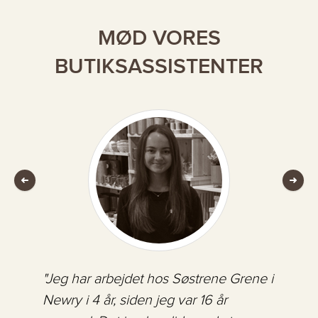
MØD VORES
BUTIKSASSISTENTER
"Jeg har arbejdet hos Søstrene Grene i
"Søstrene Grene er et dejligt sted at
"Jeg elsker at arbejde i Søstrene Grene
Newry i 4 år, siden jeg var 16 år
arbejde grundet den varme og venlige
på grund af de skønne varer, og