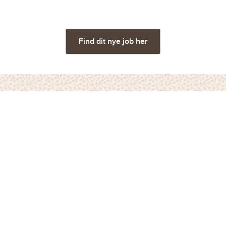
Find dit nye job her
Vi ønsker at danne et
værdifuldt fællesskab, hvor
arbejde ikke føles som
arbejde. Et fællesskab, der
skaber fundamentet for Anna
og Claras vidunderlige verden.